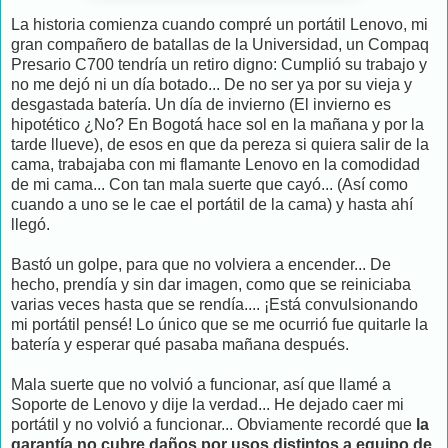
La historia comienza cuando compré un portátil Lenovo, mi
gran compañero de batallas de la Universidad, un Compaq
Presario C700 tendría un retiro digno: Cumplió su trabajo y
no me dejó ni un día botado... De no ser ya por su vieja y
desgastada batería. Un día de invierno (El invierno es
hipotético ¿No? En Bogotá hace sol en la mañana y por la
tarde llueve), de esos en que da pereza si quiera salir de la
cama, trabajaba con mi flamante Lenovo en la comodidad
de mi cama... Con tan mala suerte que cayó... (Así como
cuando a uno se le cae el portátil de la cama) y hasta ahí
llegó.
Bastó un golpe, para que no volviera a encender... De
hecho, prendía y sin dar imagen, como que se reiniciaba
varias veces hasta que se rendía.... ¡Está convulsionando
mi portátil pensé! Lo único que se me ocurrió fue quitarle la
batería y esperar qué pasaba mañana después.
Mala suerte que no volvió a funcionar, así que llamé a
Soporte de Lenovo y dije la verdad... He dejado caer mi
portátil y no volvió a funcionar... Obviamente recordé que
la
garantía no cubre daños por usos distintos a equipo de