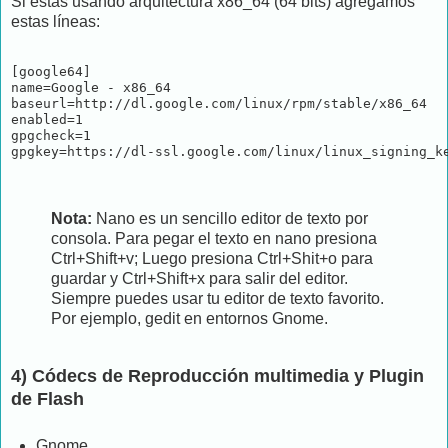
Si estás usando arquitectura x86_64 (64 bits) agregamos
estas líneas:
[google64]

name=Google - x86_64

baseurl=http://dl.google.com/linux/rpm/stable/x86_64

enabled=1

gpgcheck=1

gpgkey=https://dl-ssl.google.com/linux/linux_signing_k
Nota:
Nano es un sencillo editor de texto por
consola. Para pegar el texto en nano presiona
Ctrl+Shift+v; Luego presiona Ctrl+Shit+o para
guardar y Ctrl+Shift+x para salir del editor.
Siempre puedes usar tu editor de texto favorito.
Por ejemplo, gedit en entornos Gnome.
4) Códecs de Reproducción multimedia y Plugin
de Flash
Gnome