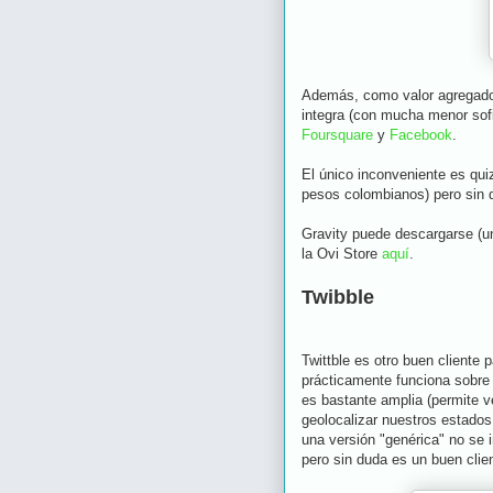
Además, como valor agregado 
integra (con mucha menor sofi
Foursquare
y
Facebook
.
El único inconveniente es qui
pesos colombianos) pero sin d
Gravity puede descargarse (u
la Ovi Store
aquí
.
Twibble
Twittble es otro buen cliente 
prácticamente funciona sobre 
es bastante amplia (permite v
geolocalizar nuestros estado
una versión "genérica" no se i
pero sin duda es un buen clien