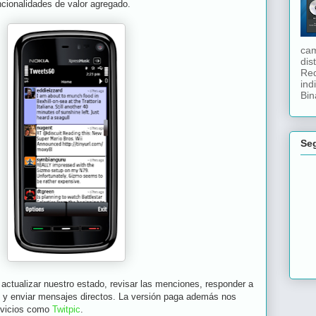
cionalidades de valor agregado.
cam
dis
Red
ind
Bina
Se
tualizar nuestro estado, revisar las menciones, responder a
al y enviar mensajes directos. La versión paga además nos
ervicios como
Twitpic
.