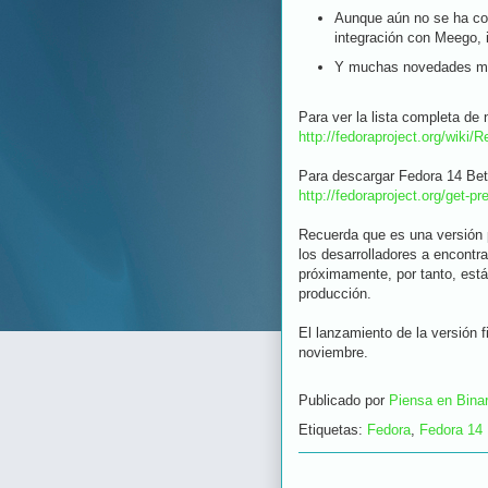
Aunque aún no se ha con
integración con Meego, 
Y muchas novedades m
Para ver la lista completa de 
http://fedoraproject.org/wiki
Para descargar Fedora 14 Beta
http://fedoraproject.org/get-
Recuerda que es una versión p
los desarrolladores a encontr
próximamente, por tanto, est
producción.
El lanzamiento de la versión 
noviembre.
Publicado por
Piensa en Binar
Etiquetas:
Fedora
,
Fedora 14