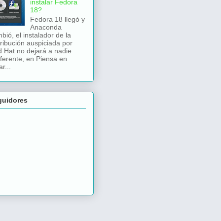
instalar Fedora
18?
Fedora 18 llegó y
Anaconda
bió, el instalador de la
tribución auspiciada por
 Hat no dejará a nadie
iferente, en Piensa en
r...
guidores