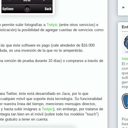
►
permite subir fotografías a
Twitpic
(entre otros servicios) e
En
sticación) la posibilidad de agregar cuentas de servicios como
zás que éste software es pago (vale alrededor de $16.000
uda, es una inversión de la que no te arrepentirás.
Int
na versión de prueba durante 10 días) o comprarse a través de
El 
con
que
suf
gen
imp
para Twitter, éste está desarrollado en Java, por lo que
cualquier móvil que soporte ésta tecnología. Su funcionalidad
er nuestra línea del tiempo, menciones mensajes directos,
s y hasta subir imágnes a
Twitpic
), sin embargo, por tratarse de
ntegra tan bien en el móvil (sobre todo los modelos "touch")
Pos
te gratuito a tener en cuenta.
bas