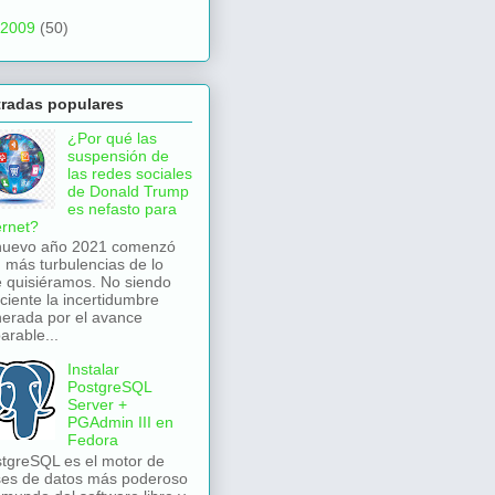
2009
(50)
tradas populares
¿Por qué las
suspensión de
las redes sociales
de Donald Trump
es nefasto para
ernet?
nuevo año 2021 comenzó
 más turbulencias de lo
 quisiéramos. No siendo
iciente la incertidumbre
erada por el avance
arable...
Instalar
PostgreSQL
Server +
PGAdmin III en
Fedora
tgreSQL es el motor de
es de datos más poderoso