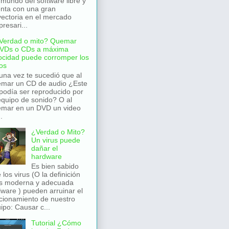
 mundo del software libre y
nta con una gran
yectoria en el mercado
resari...
Verdad o mito? Quemar
VDs o CDs a máxima
ocidad puede corromper los
os
una vez te sucedió que al
mar un CD de audio ¿Este
podía ser reproducido por
equipo de sonido? O al
mar en un DVD un video
.
¿Verdad o Mito?
Un virus puede
dañar el
hardware
Es bien sabido
 los virus (O la definición
s moderna y adecuada
ware ) pueden arruinar el
cionamiento de nuestro
ipo: Causar c...
Tutorial ¿Cómo