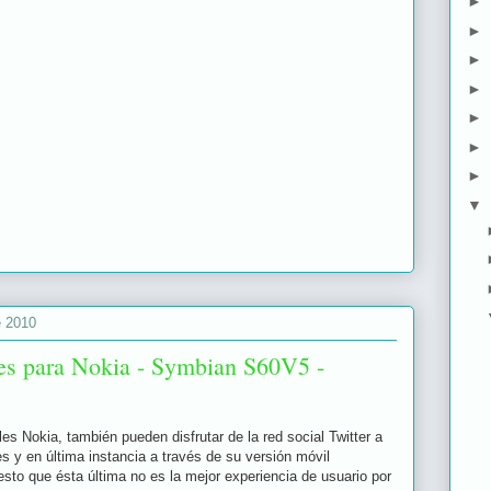
►
►
►
►
►
►
►
▼
e 2010
es para Nokia - Symbian S60V5 -
es Nokia, también pueden disfrutar de la red social Twitter a
es y en última instancia a través de su versión móvil
esto que ésta última no es la mejor experiencia de usuario por