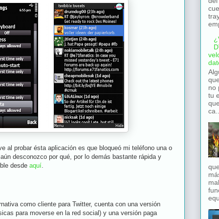
del
cue
tra
emp
¿
D
vel
dat
Alg
que
no 
tu 
que
ca..
ve al probar ésta aplicación es que bloqueó mi teléfono una o
a, aún desconozco por qué, por lo demás bastante rápida y
bble desde
aquí
.
que
má
mal
fun
equ
nativa como cliente para Twitter, cuenta con una versión
ásicas para moverse en la red social) y una versión paga