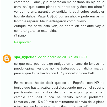
comprado. Llamé, y la reparación me costaba un ojo de la
cara, así que clame piedad al operador, y éste me ofreció
venderme una garantia extendida, la cual cubre cualquier
tipo de daños. Page US$60 por un año, y pude enviar mi
laptop a reparar. Me lo entregaron como nuevo.
Aunque me salve esta vez, de ahora en adelante voy a
comprar garantia extendida.
@jriano
Responder
spa_hyperion
22 de enero de 2013 a las 16:27
se que este post es algo antiguo,en el caso de lenovo no
puedo opinar, ya que no he trabajado con dicha marca,
pero si que lo he hecho con HP y sobretodo con Dell.
En mi caso, he de decir que es en España, con HP he
tenido que hasta acabar casi discutiendo-me con el soporte
por tramitar un cambio de una pieza por garantía, en
cambio con dell nunca he tenido ningún problema,
llamarles y en 15 o 20 min confirmarme el envío de la pieza
o técnico con la pieza para gestionar la reparación.