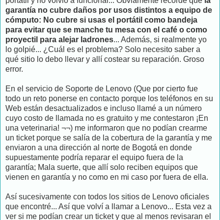
portátil y no volvió a funcionar... Obviamente recordé que
la
garantía no cubre daños por usos distintos a equipo de
cómputo: No cubre si usas el portátil como bandeja
para evitar que se manche tu mesa con el café o como
proyectil para alejar ladrones
... Además, si realmente yo
lo golpié... ¿Cuál es el problema? Solo necesito saber a
qué sitio lo debo llevar y allí costear su reparación. Groso
error.
En el servicio de Soporte de Lenovo (Que por cierto fue
todo un reto ponerse en contacto porque los teléfonos en su
Web están desactualizados e incluso llamé a un número
cuyo costo de llamada no es gratuito y me contestaron ¡En
una veterinaria! ¬¬) me informaron que no podían crearme
un ticket porque se salía de la cobertura de la garantía y me
enviaron a una dirección al norte de Bogotá en donde
supuestamente podría reparar el equipo fuera de la
garantía; Mala suerte, que allí solo reciben equipos que
vienen en garantía y no como en mi caso por fuera de ella.
Así sucesivamente con todos los sitios de Lenovo oficiales
que encontré... Así que volví a llamar a Lenovo... Esta vez a
ver si me podían crear un ticket y que al menos revisaran el