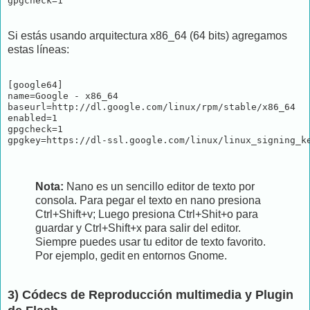
gpgcheck=1
Si estás usando arquitectura x86_64 (64 bits) agregamos
estas líneas:
[google64]

name=Google - x86_64

baseurl=http://dl.google.com/linux/rpm/stable/x86_64

enabled=1

gpgcheck=1

gpgkey=https://dl-ssl.google.com/linux/linux_signing_k
Nota:
Nano es un sencillo editor de texto por
consola. Para pegar el texto en nano presiona
Ctrl+Shift+v; Luego presiona Ctrl+Shit+o para
guardar y Ctrl+Shift+x para salir del editor.
Siempre puedes usar tu editor de texto favorito.
Por ejemplo, gedit en entornos Gnome.
3) Códecs de Reproducción multimedia y Plugin