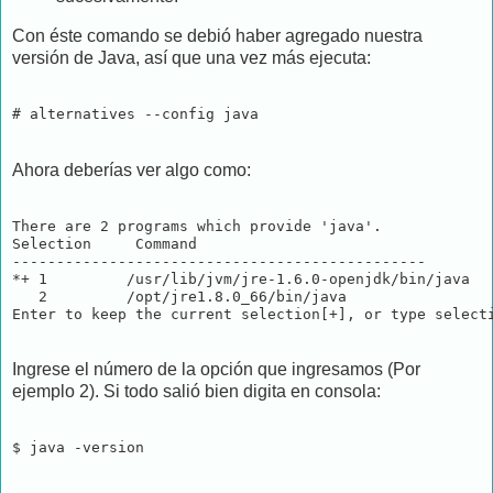
Con éste comando se debió haber agregado nuestra
versión de Java, así que una vez más ejecuta:
# alternatives --config java
Ahora deberías ver algo como:
There are 2 programs which provide 'java'.

Selection     Command

-----------------------------------------------

*+ 1         /usr/lib/jvm/jre-1.6.0-openjdk/bin/java

   2         /opt/jre1.8.0_66/bin/java

Ingrese el número de la opción que ingresamos (Por
ejemplo 2). Si todo salió bien digita en consola:
$ java -version