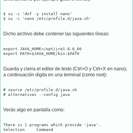
$ su -c 'dnf -y install nano'

$ su -c 'nano /etc/profile.d/java.sh'
Dicho archivo debe contener las siguientes líneas:
export JAVA_HOME=/opt/jre1.8.0_66

export PATH=$JAVA_HOME/bin:$PATH
Guarda y cierra el editor de texto (Ctrl+O y Ctrl+X en nano),
a continuación digita en una terminal (como root):
# source /etc/profile.d/java.sh

Verás algo en pantalla como:
There is 1 programs which provide 'java'.

Selection     Command
