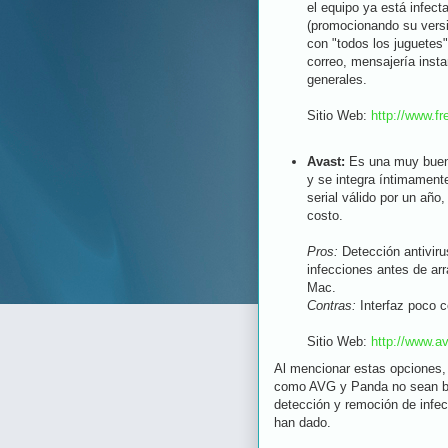
el equipo ya está infec
(promocionando su versi
con "todos los juguetes"
correo, mensajería insta
generales.
Sitio Web:
http://www.fr
Avast:
Es una muy buena
y se integra íntimamente
serial válido por un año
costo.
Pros:
Detección antiviru
infecciones antes de ar
Mac.
Contras:
Interfaz poco c
Sitio Web:
http://www.a
Al mencionar estas opciones, 
como AVG y Panda no sean bu
detección y remoción de infec
han dado.