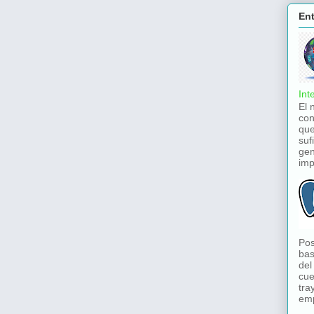
En
Int
El 
con
que
suf
gen
imp
Pos
bas
del
cue
tra
emp