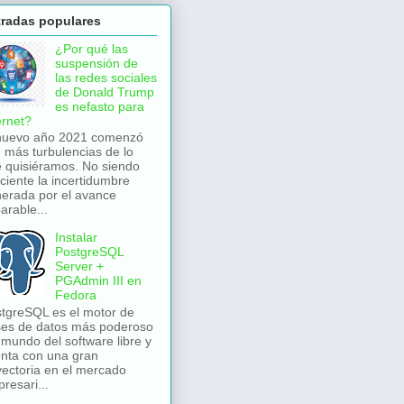
tradas populares
¿Por qué las
suspensión de
las redes sociales
de Donald Trump
es nefasto para
ernet?
nuevo año 2021 comenzó
 más turbulencias de lo
 quisiéramos. No siendo
iciente la incertidumbre
erada por el avance
arable...
Instalar
PostgreSQL
Server +
PGAdmin III en
Fedora
tgreSQL es el motor de
es de datos más poderoso
 mundo del software libre y
nta con una gran
yectoria en el mercado
resari...