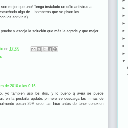
►
 son mejor que uno! Tenga instalado un sólo antivirus a
►
escuchado algo de... bomberos que se pisan las
►
n los antivirus).
►
►
 pruebe y escoja la solución que más le agrade y que mejor
►
►
io
en
17:33
►
s
▼
ero de 2010 a las 0:15
o, yo tambien uso los dos, y lo bueno q avira se puede
ion, en la pestaña update, primero se descarga las frimas de
rmalmente pesan 29M creo, asi hice antes de tener conexion