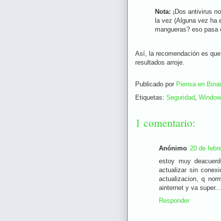
Nota:
¡Dos antivirus no
la vez (Alguna vez ha 
mangueras? eso pasa co
Así, la recomendación es que
resultados arroje.
Publicado por
Piensa en Binar
Etiquetas:
Seguridad
,
Window
1 comentario:
Anónimo
20 de febr
estoy muy deacuerd
actualizar sin conex
actualizacion, q no
ainternet y va super...
Responder