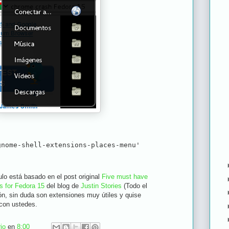
gnome-shell-extensions-places-menu'
culo está basado en el post original
Five must have
s for Fedora 15
del blog de
Justin Stories
(Todo el
zón, sin duda son extensiones muy útiles y quise
 con ustedes.
io
en
8:00