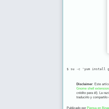
$ su -c 'yum install 
Disclaimer
: Este artí
Gnome shell extension
crédito para él). La ra
traducirlo y compartilo
Publicado por
Piensa en Binar