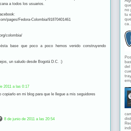
Alg
cana a todos los usuarios.
que
no 
tu 
acebook:
que
.com/pages/Fedora-Colombia/91870401461
ca..
.org/colombia/
 ésta base que poco a poco hemos venido construyendo
Pos
bas
ejos, un saludo desde Bogotá D.C. :)
del
cue
tra
emp
de 2011 a las 0:17
 copiarlo en mi blog para que le llegue a mis seguidores
cam
dis
8 de junio de 2011 a las 20:54
Red
ind