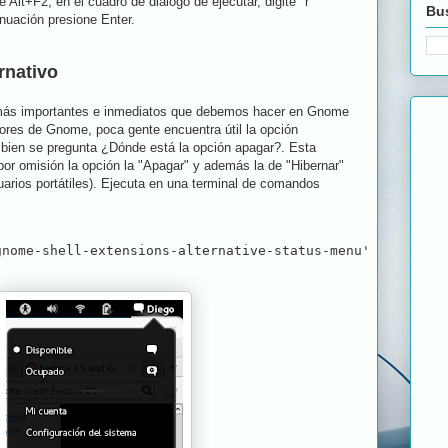
e Alt+F2, en el cuadro de diálogo de ejecutar, digite "r"
Bus
inuación presione Enter.
rnativo
más importantes e inmediatos que debemos hacer en Gnome
dores de Gnome, poca gente encuentra útil la opción
bien se pregunta ¿Dónde está la opción apagar?. Esta
or omisión la opción la "Apagar" y además la de "Hibernar"
suarios portátiles). Ejecuta en una terminal de comandos
:
gnome-shell-extensions-alternative-status-menu'