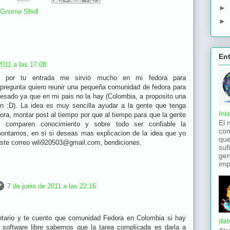
►
Gnome Shell
►
En
2011 a las 17:08
s por tu entrada me sirvió mucho en mi fedora para
pregunta quiero reunir una pequeña comunidad de fedora para
eresado ya que en mi pais no la hay (Colombia, a proposito una
n :D). La idea es muy sencilla ayudar a la gente que tenga
Int
ra, montar post al tiempo por que al tiempo para que la gente
El 
 y comparen conocimiento y sobre todo ser confiable la
con
montamos, en si si deseas mas explicacion de la idea que yo
que
ste correo wili920503@gmail.com, bendiciones.
suf
gen
imp
7 de junio de 2011 a las 22:16
ntario y te cuento que comunidad Fedora en Colombia si hay
dat
software libre sabemos que la tarea complicada es darla a