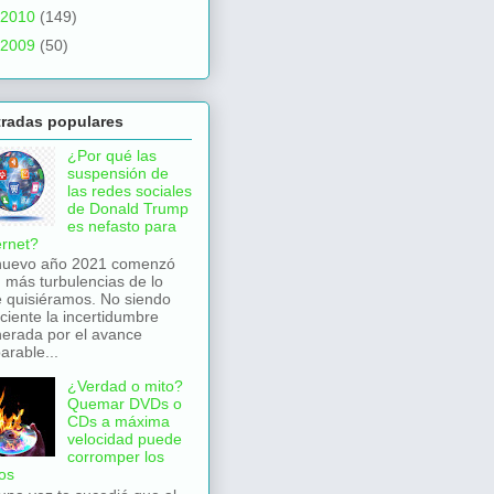
2010
(149)
2009
(50)
tradas populares
¿Por qué las
suspensión de
las redes sociales
de Donald Trump
es nefasto para
ernet?
nuevo año 2021 comenzó
 más turbulencias de lo
 quisiéramos. No siendo
iciente la incertidumbre
erada por el avance
arable...
¿Verdad o mito?
Quemar DVDs o
CDs a máxima
velocidad puede
corromper los
os