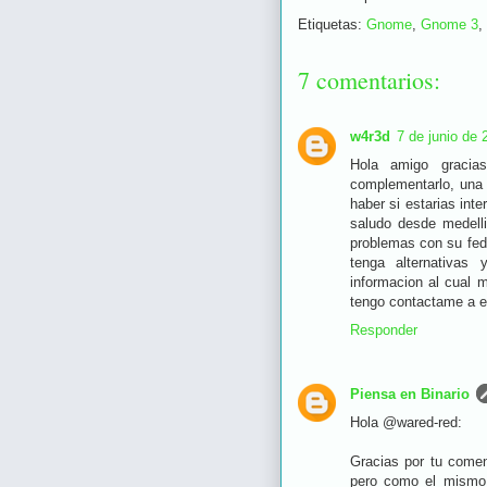
Etiquetas:
Gnome
,
Gnome 3
,
7 comentarios:
w4r3d
7 de junio de 
Hola amigo gracia
complementarlo, una 
haber si estarias int
saludo desde medelli
problemas con su fedo
tenga alternativas
informacion al cual 
tengo contactame a e
Responder
Piensa en Binario
Hola @wared-red:
Gracias por tu come
pero como el mismo 