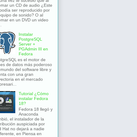
una vez te sucedió que al
mar un CD de audio ¿Este
podía ser reproducido por
equipo de sonido? O al
mar en un DVD un video
.
Instalar
PostgreSQL
Server +
PGAdmin III en
Fedora
tgreSQL es el motor de
es de datos más poderoso
 mundo del software libre y
nta con una gran
yectoria en el mercado
resari...
Tutorial ¿Cómo
instalar Fedora
18?
Fedora 18 llegó y
Anaconda
bió, el instalador de la
tribución auspiciada por
 Hat no dejará a nadie
iferente, en Piensa en