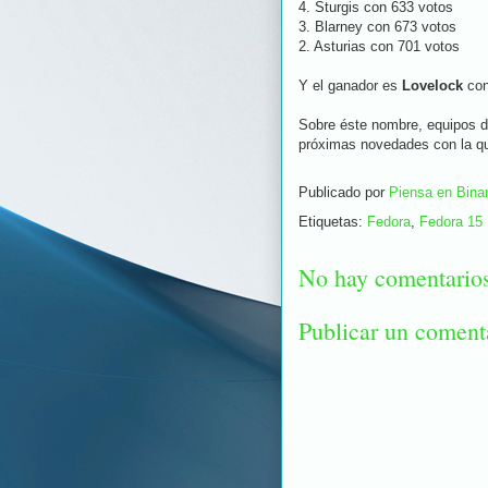
4. Sturgis con 633 votos
3. Blarney con 673 votos
2. Asturias con 701 votos
Y el ganador es
Lovelock
con
Sobre éste nombre, equipos d
próximas novedades con la que
Publicado por
Piensa en Binar
Etiquetas:
Fedora
,
Fedora 15
No hay comentario
Publicar un coment