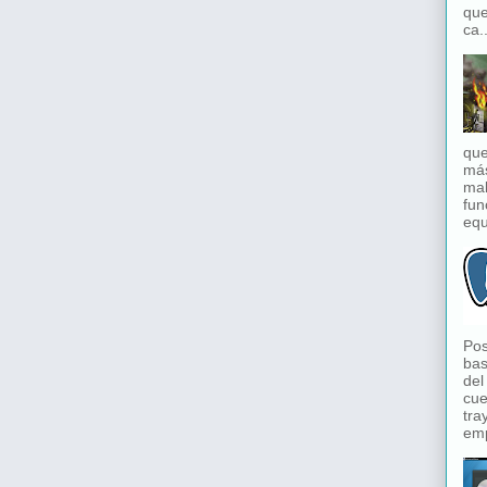
que
ca..
que
má
mal
fun
equ
Pos
bas
del
cue
tra
emp