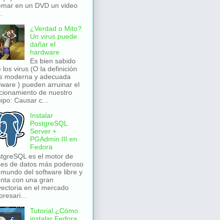
mar en un DVD un video
.
¿Verdad o Mito?
Un virus puede
dañar el
hardware
Es bien sabido
 los virus (O la definición
s moderna y adecuada
ware ) pueden arruinar el
cionamiento de nuestro
ipo: Causar c...
Instalar
PostgreSQL
Server +
PGAdmin III en
Fedora
tgreSQL es el motor de
es de datos más poderoso
 mundo del software libre y
nta con una gran
yectoria en el mercado
resari...
Tutorial ¿Cómo
instalar Fedora