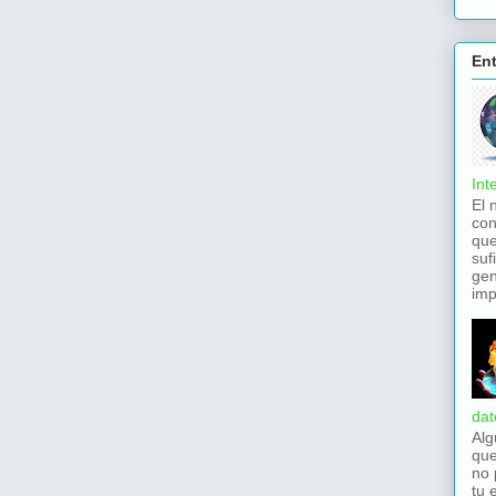
En
Int
El 
con
que
suf
gen
imp
dat
Alg
que
no 
tu 