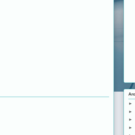
Arc
►
►
►
►