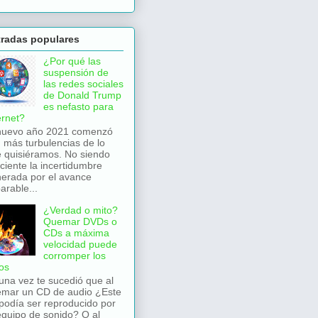
tradas populares
¿Por qué las
suspensión de
las redes sociales
de Donald Trump
es nefasto para
ernet?
nuevo año 2021 comenzó
 más turbulencias de lo
 quisiéramos. No siendo
iciente la incertidumbre
erada por el avance
arable...
¿Verdad o mito?
Quemar DVDs o
CDs a máxima
velocidad puede
corromper los
os
una vez te sucedió que al
mar un CD de audio ¿Este
podía ser reproducido por
equipo de sonido? O al