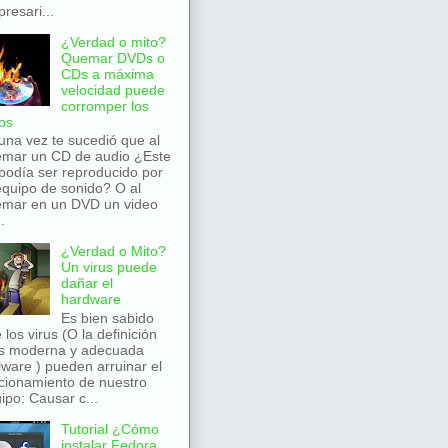
resari...
¿Verdad o mito?
Quemar DVDs o
CDs a máxima
velocidad puede
corromper los
os
una vez te sucedió que al
mar un CD de audio ¿Este
podía ser reproducido por
equipo de sonido? O al
mar en un DVD un video
.
¿Verdad o Mito?
Un virus puede
dañar el
hardware
Es bien sabido
 los virus (O la definición
s moderna y adecuada
ware ) pueden arruinar el
cionamiento de nuestro
ipo: Causar c...
Tutorial ¿Cómo
instalar Fedora