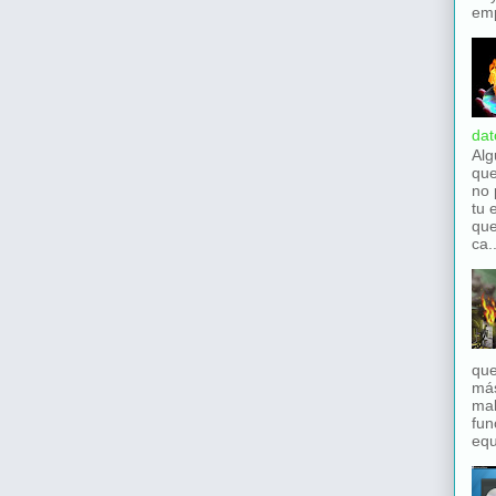
emp
dat
Alg
que
no 
tu 
que
ca..
que
má
mal
fun
equ