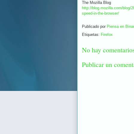
The Mozilla Blog
http://blog.mozilla.com/blog/2
speed-in-the-browser/
Publicado por
Piensa en Binar
Etiquetas:
Firefox
No hay comentario
Publicar un coment