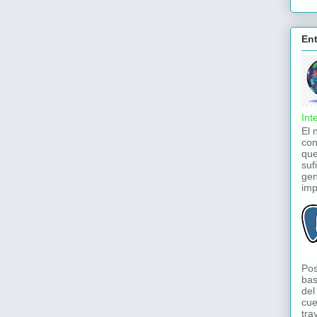
En
Int
El 
con
que
suf
gen
imp
Pos
bas
del
cue
tra