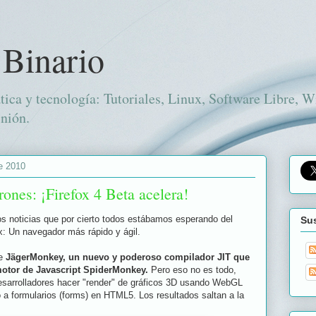
 Binario
tica y tecnología: Tutoriales, Linux, Software Libre, 
nión.
e 2010
ones: ¡Firefox 4 Beta acelera!
s noticias que por cierto todos estábamos esperando del
Sus
ox: Un navegador más rápido y ágil.
ce
JägerMonkey, un nuevo y poderoso compilador JIT que
motor de Javascript SpiderMonkey.
Pero eso no es todo,
desarrolladores hacer "render" de gráficos 3D usando WebGL
 a formularios (forms) en HTML5. Los resultados saltan a la