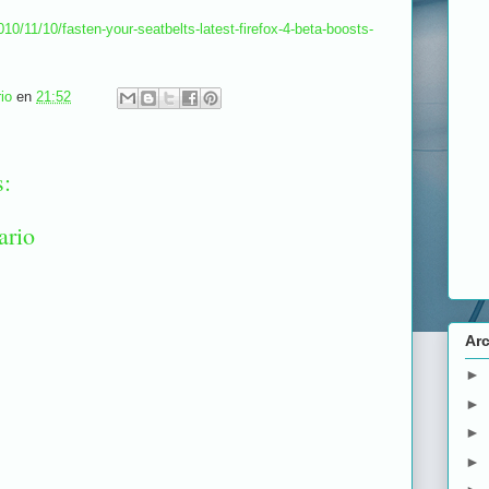
010/11/10/fasten-your-seatbelts-latest-firefox-4-beta-boosts-
io
en
21:52
s:
ario
Arc
►
►
►
►