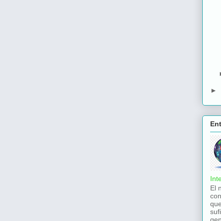
►
En
Int
El 
con
que
suf
gen