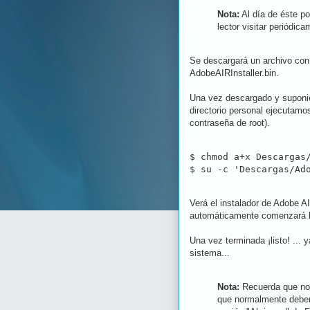
Nota:
Al día de éste po
lector visitar periódic
Se descargará un archivo con
AdobeAIRInstaller.bin.
Una vez descargado y suponie
directorio personal ejecutamos
contraseña de root).
$ chmod a+x Descargas/
$ su -c 'Descargas/Ad
Verá el instalador de Adobe A
automáticamente comenzará la
Una vez terminada ¡listo! ... y
sistema...
Nota:
Recuerda que no i
que normalmente deber