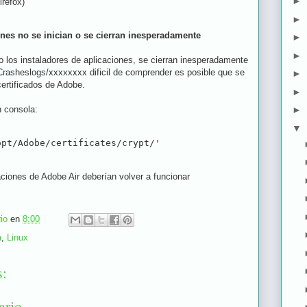
►
irefox)
►
ones no se inician o se cierran inesperadamente
►
►
do los instaladores de aplicaciones, se cierran inesperadamente
Crasheslogs/xxxxxxxx dificil de comprender es posible que se
►
certificados de Adobe.
►
n consola:
►
▼
opt/Adobe/certificates/crypt/'
ciones de Adobe Air deberían volver a funcionar
io
en
8:00
a
,
Linux
s:
ario