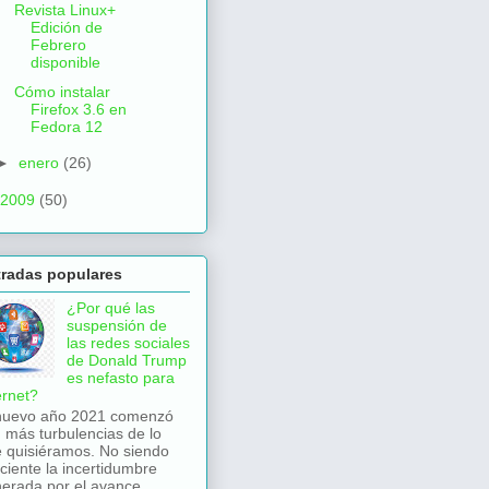
Revista Linux+
Edición de
Febrero
disponible
Cómo instalar
Firefox 3.6 en
Fedora 12
►
enero
(26)
2009
(50)
tradas populares
¿Por qué las
suspensión de
las redes sociales
de Donald Trump
es nefasto para
ernet?
nuevo año 2021 comenzó
 más turbulencias de lo
 quisiéramos. No siendo
iciente la incertidumbre
erada por el avance