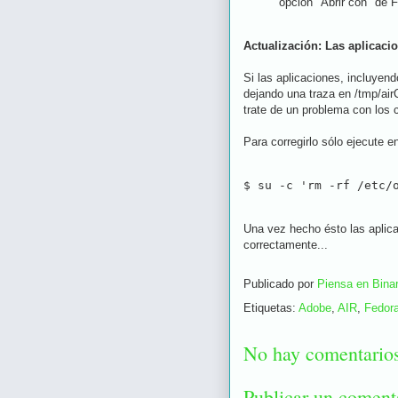
opción "Abrir con" de F
Actualización: Las aplicaci
Si las aplicaciones, incluyen
dejando una traza en /tmp/air
trate de un problema con los 
Para corregirlo sólo ejecute e
$ su -c 'rm -rf /etc/
Una vez hecho ésto las aplica
correctamente...
Publicado por
Piensa en Binar
Etiquetas:
Adobe
,
AIR
,
Fedor
No hay comentario
Publicar un coment