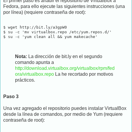
El primer paso es añadir el repositorio de VirtualBox a
Fedora, para ello ejecute las siguientes instrucciones (una
por línea) (requiere contraseña de root):
$ wget http://bit.ly/a3gpW0

$ su -c 'mv virtualbox.repo /etc/yum.repos.d/'

Nota:
La dirección de bit.ly en el segundo
comando apunta a
http://download.virtualbox.org/virtualbox/rpm/fed
ora/virtualbox.repo
La he recortado por motivos
prácticos.
Paso 3
Una vez agregado el repositorio puedes instalar VirtualBox
desde la línea de comandos, por medio de Yum (requiere
contraseña de root):