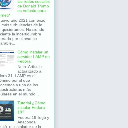
las redes sociales
de Donald Trump
es nefasto para
ernet?
nuevo año 2021 comenzó
 más turbulencias de lo
 quisiéramos. No siendo
iciente la incertidumbre
erada por el avance
arable...
Cómo instalar un
servidor LAMP en
Fedora
Nota: Artículo
actualizado a
ora 31. LAMP es el
ónimo por el que
ocemos a una de las
raestructuras más
ulares en el mundo...
Tutorial ¿Cómo
instalar Fedora
18?
Fedora 18 llegó y
Anaconda
bió, el instalador de la