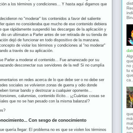
dis
ión a los términos y condiciones... Y hasta aquí digamos que
Red
ind
Bina
cidieron no "moderar" los contenidos a favor del saliente
rler quien no consideraba que mucho de ese contenido debiera
e que rápidamente suspendió las descargas de la aplicación y
 dio un ultimaton a Parler antes de ser retirada de su tienda de
ación dejó de funcionar en todo dispositivo de la manzana.
oncepto de violar los términos y condiciones al "no moderar"
dat
lando a través de su aplicación.
Alg
se Parler a moderar el contenido... Fue amanezado por su
que
nazando desconectar sus servidores de la red! Si no cumplía
no 
tu 
que
ca..
entarios en redes acerca de lo que debe ser o no debe ser
redes sociales se volvieron zonas de guerra y odio donde
eben tomar bando y destrozar a cualquier oponente...
torsiones, calumnias, contenido ilícito... ¡¿Cuántas cosas se
ciales que no se han pesado con la misma balanza!?
es?
que
má
 conocimiento... Con sesgo de conocimiento
mal
fun
ue quería llegar: El problema no es que se violen los términos
equ