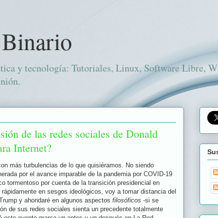
 Binario
tica y tecnología: Tutoriales, Linux, Software Libre, 
nión.
sión de las redes sociales de Donald
ra Internet?
Sus
n más turbulencias de lo que quisiéramos. No siendo
enerada por el avance imparable de la pandemia por COVID-19
co tormentoso por cuenta de la transición presidencial en
 rápidamente en sesgos ideológicos, voy a tomar distancia del
d Trump y ahondaré en algunos aspectos
filosóficos
-si se
ión de sus redes sociales sienta un precedente totalmente
qué este evento marca un antes y un después en La Red.