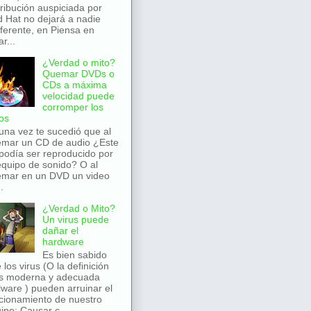
tribución auspiciada por
 Hat no dejará a nadie
iferente, en Piensa en
r...
¿Verdad o mito?
Quemar DVDs o
CDs a máxima
velocidad puede
corromper los
os
una vez te sucedió que al
mar un CD de audio ¿Este
podía ser reproducido por
equipo de sonido? O al
mar en un DVD un video
.
¿Verdad o Mito?
Un virus puede
dañar el
hardware
Es bien sabido
 los virus (O la definición
s moderna y adecuada
ware ) pueden arruinar el
cionamiento de nuestro
ipo: Causar c...