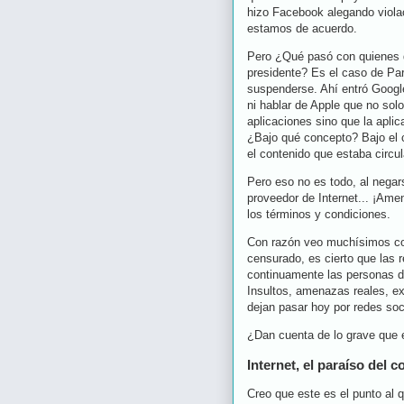
hizo Facebook alegando violac
estamos de acuerdo.
Pero ¿Qué pasó con quienes de
presidente? Es el caso de Pa
suspenderse. Ahí entró Googl
ni hablar de Apple que no solo
aplicaciones sino que la aplic
¿Bajo qué concepto? Bajo el c
el contenido que estaba circu
Pero eso no es todo, al negar
proveedor de Internet... ¡Ame
los términos y condiciones.
Con razón veo muchísimos com
censurado, es cierto que las 
continuamente las personas d
Insultos, amenazas reales, ex
dejan pasar hoy por redes so
¿Dan cuenta de lo grave que 
Internet, el paraíso del
Creo que este es el punto al q