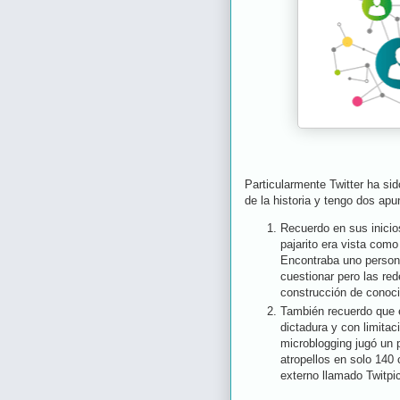
Particularmente Twitter ha si
de la historia y tengo dos ap
Recuerdo en sus inicios
pajarito era vista com
Encontraba uno person
cuestionar pero las re
construcción de conoc
También recuerdo que e
dictadura y con limitac
microblogging jugó un 
atropellos en solo 140
externo llamado Twitpi