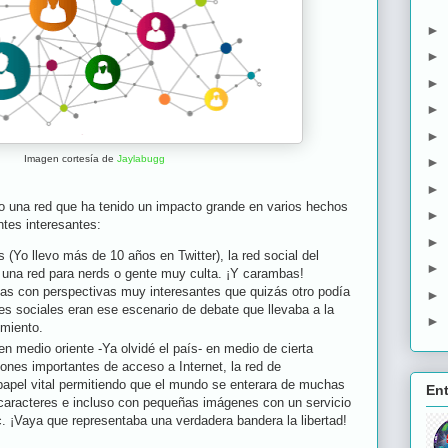
►
►
►
►
►
Imagen cortesía de
Jaylabugg
►
►
do una red que ha tenido un impacto grande en varios hechos
►
untes interesantes:
►
 (Yo llevo más de 10 años en Twitter), la red social del
►
o una red para nerds o gente muy culta. ¡Y carambas!
as con perspectivas muy interesantes que quizás otro podía
►
des sociales eran ese escenario de debate que llevaba a la
►
imiento.
n medio oriente -Ya olvidé el país- en medio de cierta
iones importantes de acceso a Internet, la red de
papel vital permitiendo que el mundo se enterara de muchas
En
 caracteres e incluso con pequeñas imágenes con un servicio
c. ¡Vaya que representaba una verdadera bandera la libertad!