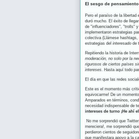
El sesgo de pensamiento,
Pero el paraíso de la libertad 
duró mucho. El éxito de llega
de "influenciadores", "trolls
implementaron estrategias par
colectiva (Llámese hashtags, 
estrategias del
interesado
de t
Repitiendo la historia de Inte
moderación, no solo por la ne
rigurosos de ciertos países s
intereses
. Hasta aquí todo pa
El día en que las redes social
Este es el momento más crítico
equivocarme! De un momento a
Amparados en términos, condi
necesidad indispensable de te
intereses de turno ¡He ahí e
No me sorprendió que Twitte
mereciera!, me sorprendió qu
perdieron cientos de seguidor
que manifestara apoyo a la ca