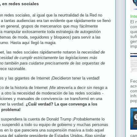
 en redes sociales
en redes sociales, al igual que la neurtralidad de la Red no
Int
r a tantas audiencias era tan evidente que rápidamente se llenó
El 
" y en general, grupos de mercenarios que muy fácilmente
con
que
a manipular exitosamente toda estrategia de autogestión
suf
temas de moda, seguidores y bloqueos) para servir a las
gen
urno. Hasta aquí llegó la magia.
imp
rnet, las redes sociales rápidamente notaron
la necesidad de
cesidad de cumplir estrictamente las legislaciones más
ino también para cuidarse precisamente de las orquestas de
rece razonable.
es y las gigantes de Internet ¡Decidieron tener la verdad!
Fed
acr
 de la historia de Internet ¡Me atrevería a decir sin riesgo a
con
 otro la necesidad de moderación de las redes sociales -
inf
ciones y manuales de convivencia- se transformó en una
pop
ner la verdad.
¿Cuál verdad? La que convenga a los
l problema!
r suspendiera la cuenta de Donald Trump ¡Probablemente lo
e suspendió a todo su equipo de gobierno y muchas personas
es en lo que pareciera una suspensión masiva a todo aquel
cam
usa del saliente presidente de Estados Unidos
.
Algo similar