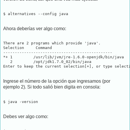
$ alternatives --config java
Ahora deberías ver algo como:
There are 2 programs which provide 'java'.

Selection     Command

-----------------------------------------------

*+ 1         /usr/lib/jvm/jre-1.6.0-openjdk/bin/java

   2         /opt/jdk1.7.0_02/bin/java

Ingrese el número de la opción que ingresamos (por
ejemplo 2). Si todo salió bien digita en consola:
$ java -version
Debes ver algo como: