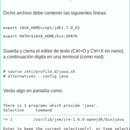
Dicho archivo debe contener las siguientes líneas:
export JAVA_HOME=/opt/jdk1.7.0_02
export PATH=$JAVA_HOME/bin:$PATH
Guarda y cierra el editor de texto (Ctrl+O y Ctrl+X en nano),
a continuación digita en una terminal (como root):
# source /etc/profile.d/java.sh

Verás algo en pantalla como:
There is 1 programs which provide 'java'.

Selection     Command

-----------------------------------------------

*+ 1         /usr/lib/jvm/jre-1.6.0-openjdk/bin/java
