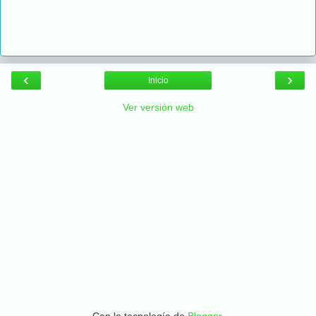
‹
›
Inicio
Ver versión web
Con la tecnología de
Blogger
.