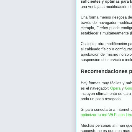
suficientes y óptimas para 
una ventaja la modificación d
Una forma menos riesgosa de 
través del navegador modifica
ejemplo, Firefox puede confi
establecer simultáneamente (
Cualquier otra modificación pa
el cableado físico o configur
aprobación del mismo no solo 
suspensión del servicio o incl
Recomendaciones par
Hay formas muy fáciles y más
es el navegador:
Opera
y
Goo
incluyen últimamente de cara 
anda un poco resagado.
Si para conectarte a Internet
optimizar tu red Wi-Fi con Linu
Muchas personas afirman que l
supuesto no es que sea más rá