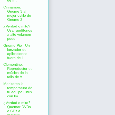
de Int...
Cinnamon:
Gnome 3 al
mejor estilo de
Gnome 2
¿Verdad o mito?
Usar audífonos
a alto volumen
pued...
Gnome-Pie - Un
lanzador de
aplicaciones
fuera de l...
Clementine:
Reproductor de
música de la
talla de A...
Monitorea la
temperatura de
tu equipo Linux
con lm...
¿Verdad o mito?
Quemar DVDs
o CDs a