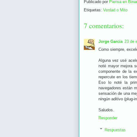
Publicado por
Piensa en Binar
Etiquetas:
Verdad o Mito
7 comentarios:
Jorge Garcia
23 de 
Como siempre, excele
Alguna vez usé acele
noté mayor mejora so
componente de la ex
repercute en los tie
Eso lo noté la pr
navegadores están mu
sensación de una mej
ningún aditivo (plug-in)
Saludos.
Responder
Respuestas