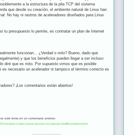
osiblemente a la estructura de la pila TCP del sistema
uerda que desde su creación, el ambiente natural de Linux han
onal: No hay ni rastros de aceleradores diseñados para Linux
 tu presupuesto lo pemite, es contratar un plan de Internet
 realmente funcionan... ¿Verdad o mito? Bueno, dado que
egalmente) y que los beneficios pueden llegar a ser incluso
ado diré que es mito. Por supuesto vimos que es posible
ni es necesario un acelerador ni tampoco el término correcto es
adores? ¡Los comentarios están abiertos!
so este tema en un comentario anterior.
/01/verdad-o-mito-nueva-seccion-en-piensa.html#comment-form