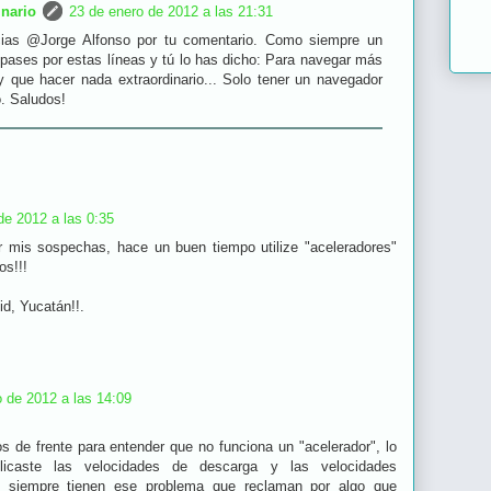
inario
23 de enero de 2012 a las 21:31
ias @Jorge Alfonso por tu comentario. Como siempre un
 pases por estas líneas y tú lo has dicho: Para navegar más
y que hacer nada extraordinario... Solo tener un navegador
o. Saludos!
de 2012 a las 0:35
r mis sospechas, hace un buen tiempo utilize "aceleradores"
os!!!
id, Yucatán!!.
o de 2012 a las 14:09
s de frente para entender que no funciona un "acelerador", lo
icaste las velocidades de descarga y las velocidades
s siempre tienen ese problema que reclaman por algo que