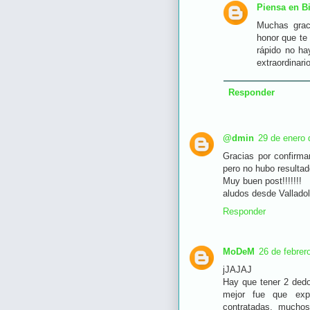
Piensa en B
Muchas grac
honor que te
rápido no ha
extraordinari
Responder
@dmin
29 de enero 
Gracias por confirma
pero no hubo resultad
Muy buen post!!!!!!!
aludos desde Valladol
Responder
MoDeM
26 de febrer
jJAJAJ
Hay que tener 2 dedo
mejor fue que expl
contratadas, mucho