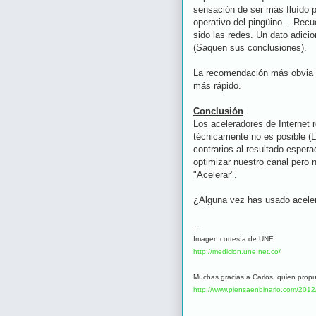
sensación de ser más fluído p
operativo del pingüino... Rec
sido las redes. Un dato adici
(Saquen sus conclusiones).
La recomendación más obvia si
más rápido.
Conclusión
Los aceleradores de Internet
técnicamente no es posible (L
contrarios al resultado esper
optimizar nuestro canal pero 
"Acelerar".
¿Alguna vez has usado aceler
--
Imagen cortesía de UNE.
http://medicion.une.net.co/
Muchas gracias a Carlos, quien propu
http://www.piensaenbinario.com/2012