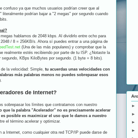
te confuso ya que muchos usuarios podrían creer que al
" literalmente podrían bajar a "2 megas" por segundo cuando
bits.
eal?
 megas hablamos de 2048 kbps. Al dividirlo entre ocho para
 2048 / 8 = 256KB/s. Ahora sí puedes entrar a una página de
eedTest.net
(Una de las más populares) y comprobar que la
ue realmente estés recibiendo por parte de tu ISP. ¿Notaste la
or segundo, KBps KiloBytes por segundo. (1 byte = 8 bits).
de la velocidad: Simple,
tu acuerdas unas velocidades con
 palabras más palabras menos no puedes sobrepasar esos
.
eradores de Internet?
Arc
s sobrepasar los límites que contratamos con nuestro
►
ro que la palabra "Acelerador" no es precisamente acelerar
►
 es posible es maximizar el uso que le damos a nuestro
tre el término acelerar y optimizar.
►
►
n a Internet, como cualquier otra red TCP/IP puede darse de