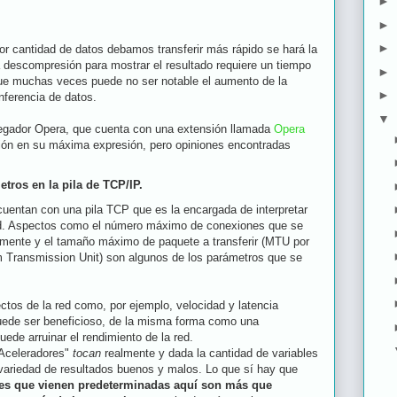
►
►
►
r cantidad de datos debamos transferir más rápido se hará la
a descompresión para mostrar el resultado requiere un tiempo
►
que muchas veces puede no ser notable el aumento de la
►
nferencia de datos.
▼
vegador Opera, que cuenta con una extensión llamada
Opera
sión en su máxima expresión, pero opiniones encontradas
tros en la pila de TCP/IP.
cuentan con una pila TCP que es la encargada de interpretar
red. Aspectos como el número máximo de conexiones que se
mente y el tamaño máximo de paquete a transferir (MTU por
 Transmission Unit) son algunos de los parámetros que se
os de la red como, por ejemplo, velocidad y latencia
uede ser beneficioso, de la misma forma como una
ede arruinar el rendimiento de la red.
"Aceleradores"
tocan
realmente y dada la cantidad de variables
variedad de resultados buenos y malos. Lo que sí hay que
es que vienen predeterminadas aquí son más que