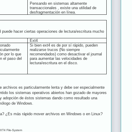
Pensando en sistemas altamente
transaccionales , existe una utilidad de
desfragmentación en línea.
4 puede hacer ciertas operaciones de lectura/escritura mucho
Ext4
ionado
Si bien ext4 es de por sí rápido, pueden
icularmente
realizarse trucos (No siempre
ón por lo que
recomendados) como desactivar el journal
n el paso del
para aumentar las velocidades de
lectura/escritura en el disco.
e archivos es particularmente lenta y debe ser especialmente
ntido los sistemas operativos abiertos han gozado de mayores
 y adopción de éstos sistemas dando como resultado una
mólogo de Windows.
cia? ¿Es más rápido mover archivos en Windows o en Linux?
XT4 File-System