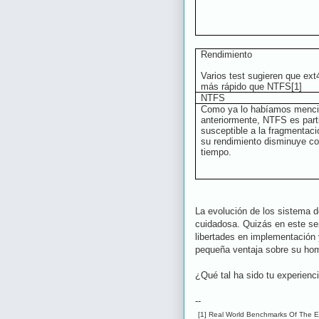
Rendimiento
Varios test sugieren que ext
más rápido que NTFS[1]
NTFS
Como ya lo habíamos menc
anteriormente, NTFS es part
susceptible a la fragmentaci
su rendimiento disminuye co
tiempo.
La evolución de los sistema d
cuidadosa. Quizás en este se
libertades en implementación
pequeña ventaja sobre su ho
¿Qué tal ha sido tu experien
--
[1] Real World Benchmarks Of The E