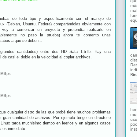
que
má
mal
fun
uebas de todo tipo y específicamente con el manejo de
equ
nux (Debian, Ubuntu, Fedora) comparándolas obviamente con
voy a comenzar un proyecto y pretendía realizarlo en
tablemente no paso la prueba) ahora te comento unas
 sabes a que se deben...
(grandes cantidades) entre dos HD Sata 1.5Tb. Hay una
cam
 de casi el doble en la velocidad al copiar archivos.
dis
Red
ind
8MBps
Bina
4MBps
her
 que cualquier distro de las que probé tiene muchos problemas
mun
on gran cantidad de archivos. Por ejemplo tengo un directorio
usu
 Linux tarda muchisimo tiempo en leerlos y en algunos casos
pod
s es inmediato.
inst