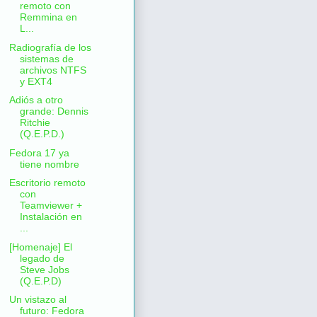
remoto con
Remmina en
L...
Radiografía de los
sistemas de
archivos NTFS
y EXT4
Adiós a otro
grande: Dennis
Ritchie
(Q.E.P.D.)
Fedora 17 ya
tiene nombre
Escritorio remoto
con
Teamviewer +
Instalación en
...
[Homenaje] El
legado de
Steve Jobs
(Q.E.P.D)
Un vistazo al
futuro: Fedora