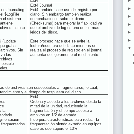
►
Ext4
Ext4 Journal
►
en Journaling
Ext4 también hace uso del registro por
 el $LogFile
diario. Sin embargo también realiza
►
n el sistema
comprobaciones sobre el diario
antiene
(Checksums) para mejorar la fiabilidad ya
►
rchivos incluso
que el archivo de log es uno de los más
►
leidos del disco.
►
N (Update
Este proceso hace que se evite la
que graba
lectura/escritura del disco mientras se
▼
 archivos. Sin
realiza el proceso de registro en el journal
rva las
aumentando ligeramente el rendimiento.
archivos
 posible
ados.
as de archivos son susceptibles a fragmentarse, lo cual,
rendimiento y el tiempo de respuesta del disco.
Ext4
vos
Ordena y accede a los archivos desde la
ace
mitad de la unidad, reduciendo la
a la
fragmentación y el tiempo acceso a
mendado
archivos en 1/2 de entrada.
ragmentación
Incorpora características para reducir la
s fragmentados
fragmentación siendo extraño en equipos
caseros que supere el 10%.