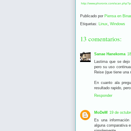
http://www.phoronix.com/scan.php?
Publicado por
Piensa en Binar
Etiquetas:
Linux
,
Windows
13 comentarios:
Sanae Hanekoma
18
Lastima que se dejo
pero su uso continu
Reise (que tiene una 
En cuanto ala pregu
resultado rapido, per
Responder
MoDeM
19 de octubr
Es una información 
alguna comparativa e
simplemente.