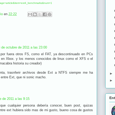
page=article&item=ext4_benchmarks&num=1
io
en
22:22
 de octubre de 2011 a las 23:00
 por fuera otros FS, como el FAT, ya descontinuado en PCs
a en Xbox. y los menos conocidos de linux como el XFS o el
macabra historia su creador)
nta, trasnferir archivos desde Ext a NTFS siempre me ha
►
o entre Ext, que ni sonic macho.
►
En
e de 2011 a las 9:15
que cualquier persona debería conocer, buen post, quizas
ntre ext hubiera sido mas de mi gusto, bueno cosa de gustos