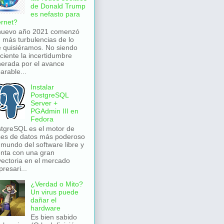
de Donald Trump
es nefasto para
ernet?
nuevo año 2021 comenzó
 más turbulencias de lo
 quisiéramos. No siendo
iciente la incertidumbre
erada por el avance
arable...
Instalar
PostgreSQL
Server +
PGAdmin III en
Fedora
tgreSQL es el motor de
es de datos más poderoso
 mundo del software libre y
nta con una gran
yectoria en el mercado
resari...
¿Verdad o Mito?
Un virus puede
dañar el
hardware
Es bien sabido