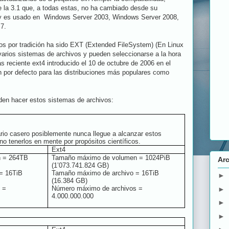
e la 3.1 que, a todas estas, no ha cambiado desde su
y es usado en Windows Server 2003, Windows Server 2008,
7.
os por tradición ha sido EXT (Extended FileSystem) (En Linux
arios sistemas de archivos y pueden seleccionarse a la hora
ás reciente ext4 introducido el 10 de octubre de 2006 en el
ón por defecto para las distribuciones más populares como
den hacer estos sistemas de archivos:
ario casero posiblemente nunca llegue a alcanzar estos
no tenerlos en mente por propósitos científicos.
Ext4
 = 264TB
Tamaño máximo de volumen = 1024PiB
Arc
(1’073.741.824 GB)
= 16TiB
Tamaño máximo de archivo = 16TiB
►
(16.384 GB)
 =
Número máximo de archivos =
►
4.000.000.000
►
►