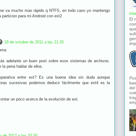
 me va mucho mas rápido q NTFS, en todo caso yo mantengo
Int
a particion para mi Android con ext2
El 
con
que
suf
gen
19 de octubre de 2011 a las 21:25
imp
oma:
más adelante un buen post sobre esos sistemas de archivos.
 la pena hablar de ellos.
rativa entre ext? Es una buena idea sin duda aunque
Pos
oras sucesivas podemos deducir fácilmente que ext4 es la
bas
del
cue
tra
ontar un poco acerca de la evolución de ext.
emp
o de 2012 a las 20:30