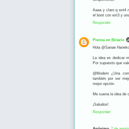
Aaaa y claro q ext4
el boot con ext3 y un
Responder
Piensa en Binario
Hola @Sanae Hanek
La idea es dedicar 
Por supuesto que vale
@Modem ¿Una compa
también por ser mej
mejor opción.
Me suena la idea de c
¡Saludos!
Responder
Anónimo
7 de agost