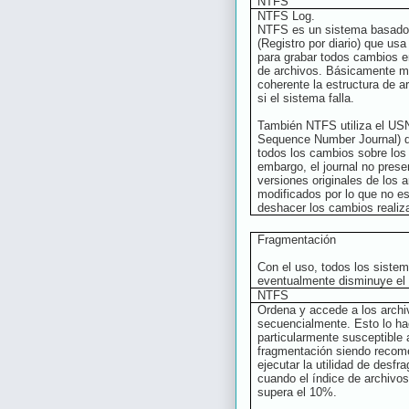
NTFS
NTFS Log.
NTFS es un sistema basado 
(Registro por diario) que usa
para grabar todos cambios e
de archivos. Básicamente m
coherente la estructura de a
si el sistema falla.
También NTFS utiliza el US
Sequence Number Journal) 
todos los cambios sobre los
embargo, el journal no prese
versiones originales de los 
modificados por lo que no es
deshacer los cambios realiz
Fragmentación
Con el uso, todos los sistem
eventualmente disminuye el 
NTFS
Ordena y accede a los archi
secuencialmente. Esto lo h
particularmente susceptible 
fragmentación siendo reco
ejecutar la utilidad de desf
cuando el índice de archivo
supera el 10%.