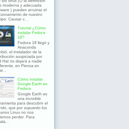
 los virus (O la definición
s moderna y adecuada
ware ) pueden arruinar el
cionamiento de nuestro
ipo: Causar c...
Tutorial ¿Cómo
instalar Fedora
18?
Fedora 18 llegó y
Anaconda
bió, el instalador de la
tribución auspiciada por
 Hat no dejará a nadie
iferente, en Piensa en
r...
Cómo instalar
Google Earth en
Fedora
Google Earth es
una increible
ramienta para descubrir el
do, que por supuesto los
arios Linux no nos
emos perder. Para
ala...