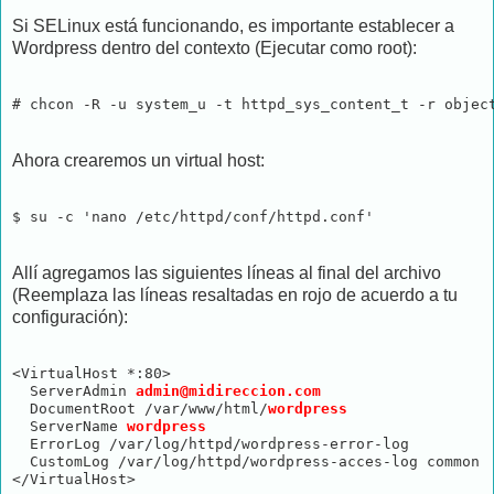
Si SELinux está funcionando, es importante establecer a
Wordpress dentro del contexto (Ejecutar como root):
# chcon -R -u system_u -t httpd_sys_content_t -r objec
Ahora crearemos un virtual host:
$ su -c 'nano /etc/httpd/conf/httpd.conf'
Allí agregamos las siguientes líneas al final del archivo
(Reemplaza las líneas resaltadas en rojo de acuerdo a tu
configuración):
<VirtualHost *:80>

  ServerAdmin 
admin@midireccion.com
  DocumentRoot /var/www/html/
wordpress
  ServerName 
wordpress
  ErrorLog /var/log/httpd/wordpress-error-log

  CustomLog /var/log/httpd/wordpress-acces-log common

</VirtualHost>