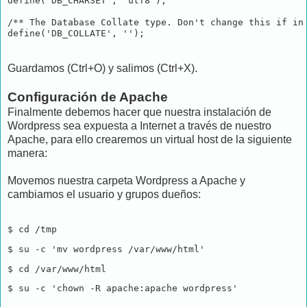
define('DB_CHARSET', 'utf8');

/** The Database Collate type. Don't change this if in 
define('DB_COLLATE', '');
Guardamos (Ctrl+O) y salimos (Ctrl+X).
Configuración de Apache
Finalmente debemos hacer que nuestra instalación de
Wordpress sea expuesta a Internet a través de nuestro
Apache, para ello crearemos un virtual host de la siguiente
manera:
Movemos nuestra carpeta Wordpress a Apache y
cambiamos el usuario y grupos dueños:
$ cd /tmp
$ su -c 'mv wordpress /var/www/html'
$ cd /var/www/html 
$ su -c 'chown -R apache:apache wordpress' 