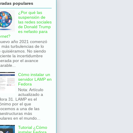
tradas populares
¿Por qué las
suspensión de
las redes sociales
de Donald Trump
es nefasto para
ernet?
nuevo año 2021 comenzó
 más turbulencias de lo
 quisiéramos. No siendo
iciente la incertidumbre
erada por el avance
arable...
Cómo instalar un
servidor LAMP en
Fedora
Nota: Artículo
actualizado a
ora 31. LAMP es el
ónimo por el que
ocemos a una de las
raestructuras más
ulares en el mundo...
Tutorial ¿Cómo
instalar Fedora