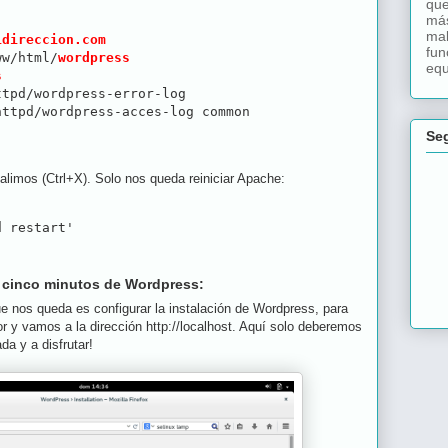
que
má
mal
idireccion.com
fun
ww/html/
wordpress
equ
s
tpd/wordpress-error-log

ttpd/wordpress-acces-log common

Se
salimos (Ctrl+X). Solo nos queda reiniciar Apache:
d restart'
e cinco minutos de Wordpress:
ue nos queda es configurar la instalación de Wordpress, para
r y vamos a la dirección http://localhost. Aquí solo deberemos
ada y a disfrutar!