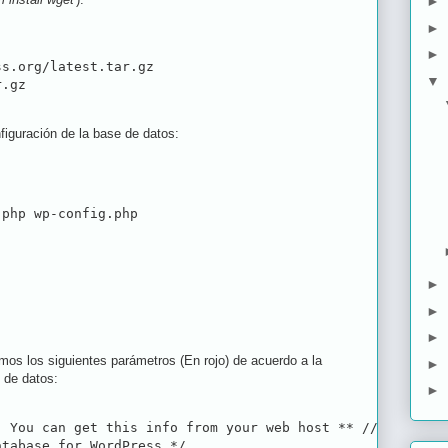
►
►
►
s.org/latest.tar.gz

▼
r.gz
iguración de la base de datos:
.php wp-config.php
►
►
►
mos los siguientes parámetros (En rojo) de acuerdo a la
►
 de datos:
►
 You can get this info from your web host ** //

tabase for WordPress */
