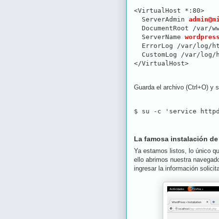
<VirtualHost *:80>

  ServerAdmin 
admin@m
  DocumentRoot /var/w
  ServerName 
wordpres
  ErrorLog /var/log/ht
  CustomLog /var/log/h
</VirtualHost>
Guarda el archivo (Ctrl+O) y 
$ su -c 'service http
La famosa instalación d
Ya estamos listos, lo único q
ello abrimos nuestra navegado
ingresar la información solicit