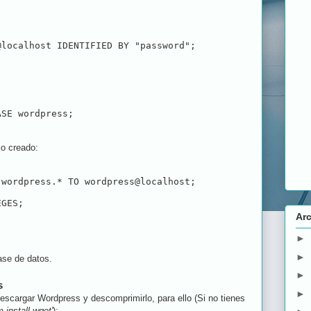
@localhost IDENTIFIED BY "password";
ASE wordpress;
o creado:
 wordpress.* TO wordpress@localhost;
EGES;
Arc
►
►
ase de datos.
►
s
►
scargar Wordpress y descomprimirlo, para ello (Si no tienes
 install wget'
):