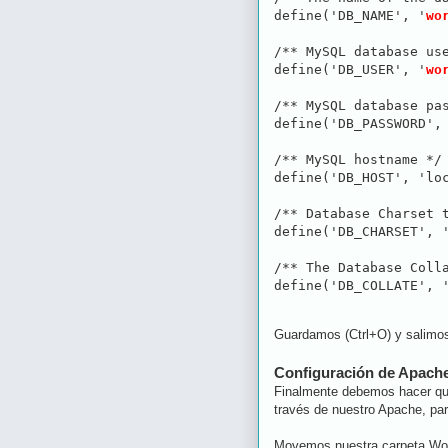
define('DB_NAME', '
wo
/** MySQL database use
define('DB_USER', '
wo
/** MySQL database pas
define('DB_PASSWORD',
/** MySQL hostname */

define('DB_HOST', 'loc
/** Database Charset t
define('DB_CHARSET', '
/** The Database Colla
define('DB_COLLATE', 
Guardamos (Ctrl+O) y salimos
Configuración de Apach
Finalmente debemos hacer que
través de nuestro Apache, par
Movemos nuestra carpeta Wor