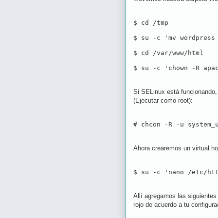
$ cd /tmp
$ su -c 'mv wordpress
$ cd /var/www/html 
$ su -c 'chown -R apa
Si SELinux está funcionando,
(Ejecutar como root):
# chcon -R -u system_
Ahora crearemos un virtual ho
$ su -c 'nano /etc/ht
Allí agregamos las siguientes 
rojo de acuerdo a tu configura