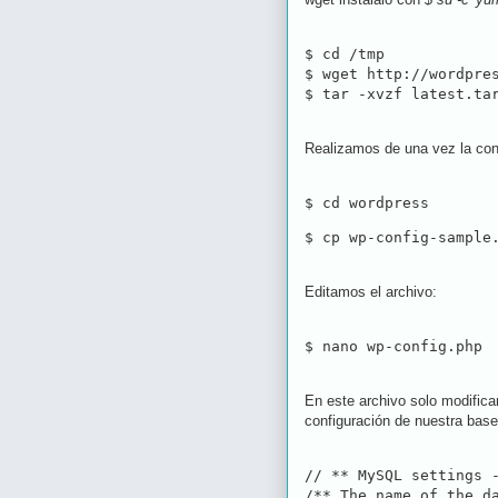
$ cd /tmp

$ wget http://wordpres
$ tar -xvzf latest.ta
Realizamos de una vez la conf
$ cd wordpress
$ cp wp-config-sample
Editamos el archivo:
$ nano wp-config.php
En este archivo solo modifica
configuración de nuestra base
// ** MySQL settings -
/** The name of the da