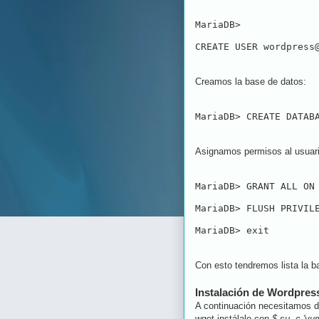
MariaDB> 
CREATE USER wordpress
Creamos la base de datos:
MariaDB> CREATE DATAB
Asignamos permisos al usuari
MariaDB> GRANT ALL ON
MariaDB> FLUSH PRIVIL
MariaDB> exit 
Con esto tendremos lista la b
Instalación de Wordpres
A continuación necesitamos de
wget instálalo con
$ su -c 'yum