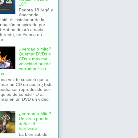
18?
Fedora 18 llegó y
Anaconda
bió, el instalador de la
tribución auspiciada por
 Hat no dejará a nadie
iferente, en Piensa en
r...
¿Verdad o mito?
Quemar DVDs o
CDs a máxima
velocidad puede
corromper los
os
una vez te sucedió que al
mar un CD de audio ¿Este
podía ser reproducido por
equipo de sonido? O al
mar en un DVD un video
.
¿Verdad o Mito?
Un virus puede
dañar el
hardware
Es bien sabido