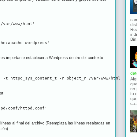
cam
 /var/www/html'
dis
Red
ind
Bina
che:apache wordpress' 
 es importante establecer a Wordpress dentro del contexto
dat
u -t httpd_sys_content_t -r object_r /var/www/html
Alg
que
no 
st:
tu 
que
ca..
tpd/conf/httpd.conf'
líneas al final del archivo (Reemplaza las líneas resaltadas en
ción):