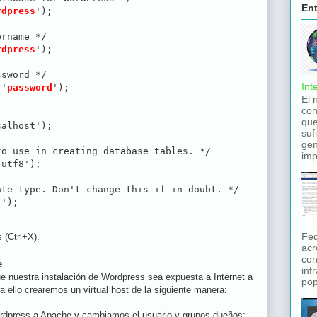
En
rdpress
');

rname */

rdpress
');

sword */

Int
 '
password
');

El 
con
que
alhost');

suf
gen
o use in creating database tables. */

imp
utf8');

te type. Don't change this if in doubt. */

'');
Fed
 (Ctrl+X).
acr
con
e
inf
 nuestra instalación de Wordpress sea expuesta a Internet a
pop
a ello crearemos un virtual host de la siguiente manera:
dpress a Apache y cambiamos el usuario y grupos dueños: