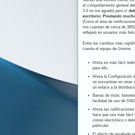
el comportamiento general del
3.0 no me agradó) pero sí
deb
escritorio: Prestando mucho
(Como el área de notificacion
nos cuentan de cerca de 3850
reflejará en usuarios más feli
Entre los cambios más signifi
cuenta el equipo de Gnome:
Ahora es más fácil redi
para ello.
Ahora la
Configuración 
se encuentran en otras u
un enlace a la distribuci
Barras de título, botone
facilidad de uso de GN
Ahora las notificaciones
hace que sea más fácil 
correo electrónico o de
particular.
El efecto de resaltado q