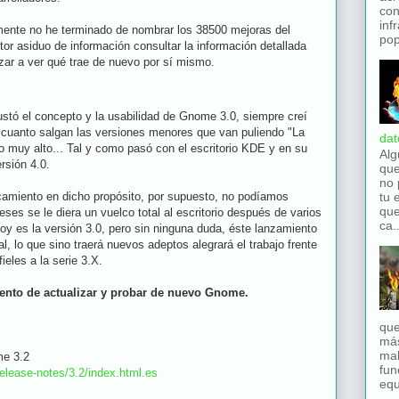
con
inf
mente no he terminado de nombrar los 38500 mejoras del
pop
ector asiduo de información consultar la información detallada
izar a ver qué trae de nuevo por sí mismo.
ustó el concepto y la usabilidad de Gnome 3.0, siempre creí
 cuanto salgan las versiones menores que van puliendo "La
dat
to muy alto... Tal y como pasó con el escritorio KDE y en su
Alg
rsión 4.0.
que
no 
amiento en dicho propósito, por supuesto, no podíamos
tu 
que
es se le diera un vuelco total al escritorio después de varios
ca..
hoy es la versión 3.0, pero sin ninguna duda, éste lanzamiento
, lo que sino traerá nuevos adeptos alegrará el trabajo frente
ieles a la serie 3.X.
nto de actualizar y probar de nuevo Gnome.
que
má
mal
me 3.2
fun
release-notes/3.2/index.html.es
equ