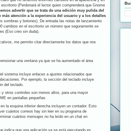
Bus
 escritorio (Perdonará el lector quien comprenderá que Gnome
emos advertir que se trata de una edición muy pulida del
 más atención a la experiencia del usuario y a los detalles
es sombras y botones). De entrada las notas de lanzamiento
0 cambios en el escritorio un número que seguramente se
ces (Eso creo sin duda).
cativos, me permito citar directamente los datos que nos
mensionar una ventana ya que se ha aumentado el área
del sistema
incluye enlaces a ajustes relacionados que
bicaciones. Por ejemplo, la sección del teclado incluye
ón del teclado.
s y otros controles son menos altos, para una mayor
OME en pantallas pequeñas.
 en la esquina inferior derecha incluyen un contador. Esto
ver cuántos correos hay sin leer en su programa de
terminar cuántos mensajes no ha leído en un chat en
ue indica que una aplicación ya se está ejecutando es