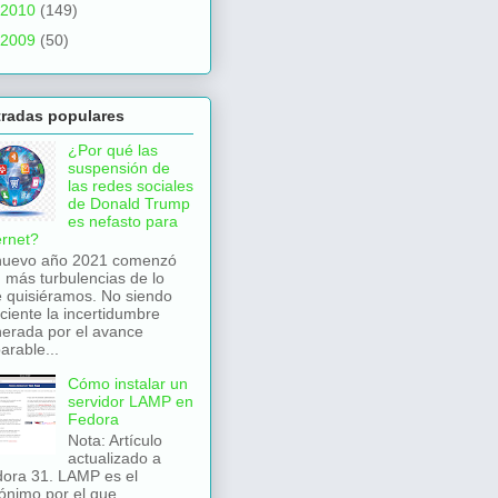
2010
(149)
2009
(50)
tradas populares
¿Por qué las
suspensión de
las redes sociales
de Donald Trump
es nefasto para
ernet?
nuevo año 2021 comenzó
 más turbulencias de lo
 quisiéramos. No siendo
iciente la incertidumbre
erada por el avance
arable...
Cómo instalar un
servidor LAMP en
Fedora
Nota: Artículo
actualizado a
ora 31. LAMP es el
ónimo por el que