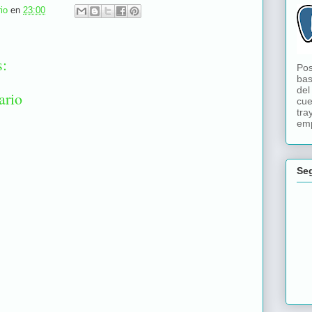
io
en
23:00
s:
Pos
bas
del
ario
cue
tra
emp
Se