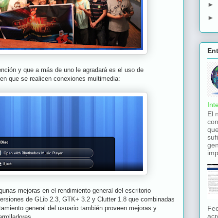
►
►
En
ención y que a más de uno le agradará es el uso de
 en que se realicen conexiones multimedia:
Int
El 
con
que
suf
gen
imp
unas mejoras en el rendimiento general del escritorio
versiones de GLib 2.3, GTK+ 3.2 y Clutter 1.8 que combinadas
Fed
amiento general del usuario también proveen mejoras y
acr
rrolladores.