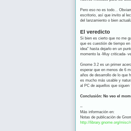
Pero eso no es todo... Obvia
escritorio, así que invito al l
del lanzamiento o bien actual
El veredicto
Si bien es cierto que no me g
que es cuestión de tiempo en
idea" hasta dejarlo en un pun
momento la -Muy criticada- ve
Gnome 3.2 es un primer acerc
esperar que en menos de 6 mes
años de desarrollo de lo que 
es mucho más usable y natural
al PC de aquellos que siguen f
Conclusión: No veo el mome
--
Más información en:
Notas de publicación de Gno
http://library.gnome.org/misc/