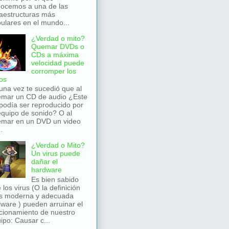
ocemos a una de las
raestructuras más
ulares en el mundo...
¿Verdad o mito?
Quemar DVDs o
CDs a máxima
velocidad puede
corromper los
os
una vez te sucedió que al
mar un CD de audio ¿Este
podía ser reproducido por
equipo de sonido? O al
mar en un DVD un video
.
¿Verdad o Mito?
Un virus puede
dañar el
hardware
Es bien sabido
 los virus (O la definición
s moderna y adecuada
ware ) pueden arruinar el
cionamiento de nuestro
ipo: Causar c...