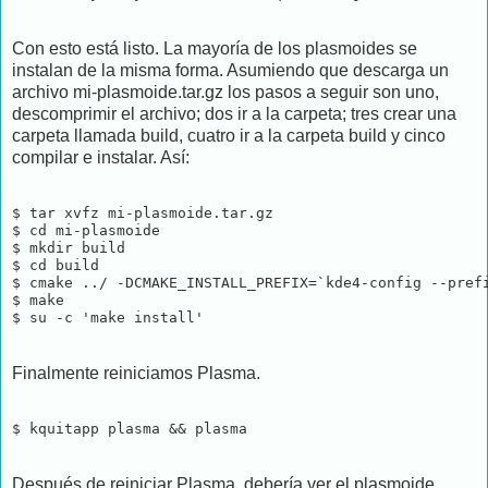
Con esto está listo. La mayoría de los plasmoides se
instalan de la misma forma. Asumiendo que descarga un
archivo mi-plasmoide.tar.gz los pasos a seguir son uno,
descomprimir el archivo; dos ir a la carpeta; tres crear una
carpeta llamada build, cuatro ir a la carpeta build y cinco
compilar e instalar. Así:
$ tar xvfz mi-plasmoide.tar.gz

$ cd mi-plasmoide

$ mkdir build

$ cd build

$ cmake ../ -DCMAKE_INSTALL_PREFIX=`kde4-config --prefi
$ make

$ su -c 'make install'
Finalmente reiniciamos Plasma.
$ kquitapp plasma && plasma
Después de reiniciar Plasma, debería ver el plasmoide