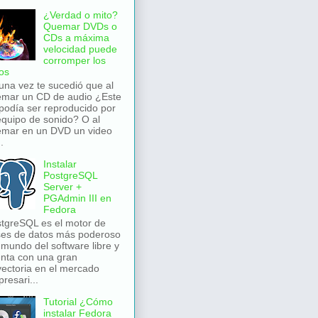
¿Verdad o mito?
Quemar DVDs o
CDs a máxima
velocidad puede
corromper los
os
una vez te sucedió que al
mar un CD de audio ¿Este
podía ser reproducido por
equipo de sonido? O al
mar en un DVD un video
.
Instalar
PostgreSQL
Server +
PGAdmin III en
Fedora
tgreSQL es el motor de
es de datos más poderoso
 mundo del software libre y
nta con una gran
yectoria en el mercado
resari...
Tutorial ¿Cómo
instalar Fedora