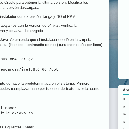
 de Oracle para obtener la última versión. Modifica los
 la versión descargada.
nstalador con extensión .tar.gz y NO el RPM.
rabajamos con la versión de 64 bits, verifica la
stema y de Java descargado.
Java. Asumiendo que el instalador quedó en la carpeta
la (Requiere contraseña de root) (una instrucción por línea):
nux-x64.tar.gz

o de hacerla predeterminada en el sistema; Primero
uedes reemplazar nano por tu editor de texto favorito, como
Arc
►
►
l nano'

ofile.d/java.sh'
►
►
as siguientes líneas: