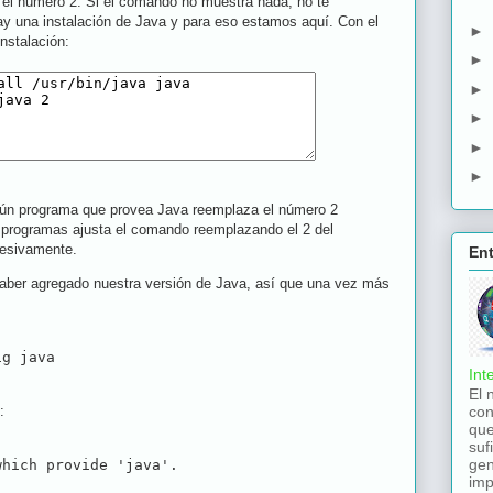
el número 2. Si el comando no muestra nada, no te
ay una instalación de Java y para eso estamos aquí. Con el
►
nstalación:
►
►
►
►
►
gún programa que provea Java reemplaza el número 2
2 programas ajusta el comando reemplazando el 2 del
ucesivamente.
En
ber agregado nuestra versión de Java, así que una vez más
ig java
Int
El 
:
con
que
suf
gen
hich provide 'java'.

imp