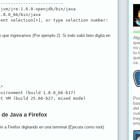
-------------------------

jvm/jre-1.6.0-openjdk/bin/java

.8.0_66/bin/java

dat
 que ingresamos (Por ejemplo 2). Si todo salió bien digita en
Alg
que
no 
tu 
que
ca..
"

vironment (build 1.8.0_66-b17)

Pos
bas
del
cue
 de Java a Firefox
tra
emp
n a Firefox digitando en una terminal (Ejecuta como root):