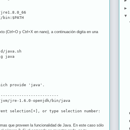
►
►
jre1.8.0_66

▼
E/bin:$PATH
exto (Ctrl+O y Ctrl+X en nano), a continuación digita en una
d/java.sh

ich provide 'java'.

-------------------------

jvm/jre-1.6.0-openjdk/bin/java

amas que proveen la funcionalidad de Java. En este caso sólo