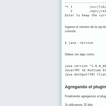
----------------------
*+ 1         /usr/lib/
   2         /opt/jre1
Ingrese el número de la opción
consola:
$ java -version
Debes ver algo como:
java version "1.8.0_66
Java(TM) SE Runtime En
Agregando el plugin
Finalmente agregamos el plugi
Si utilizamos 32 bits: