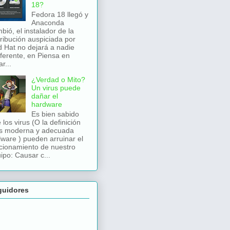
18?
Fedora 18 llegó y
Anaconda
bió, el instalador de la
tribución auspiciada por
 Hat no dejará a nadie
iferente, en Piensa en
r...
¿Verdad o Mito?
Un virus puede
dañar el
hardware
Es bien sabido
 los virus (O la definición
s moderna y adecuada
ware ) pueden arruinar el
cionamiento de nuestro
ipo: Causar c...
guidores