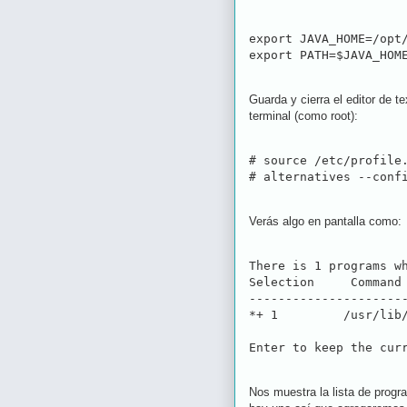
export JAVA_HOME=/opt/
export PATH=$JAVA_HOM
Guarda y cierra el editor de t
terminal (como root):
# source /etc/profile.
Verás algo en pantalla como:
There is 1 programs wh
Selection     Command

----------------------
*+ 1         /usr/lib/
Nos muestra la lista de progr