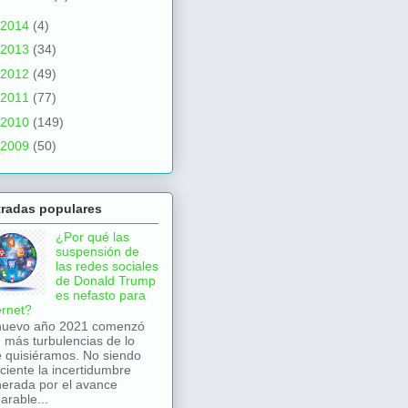
2014
(4)
2013
(34)
2012
(49)
2011
(77)
2010
(149)
2009
(50)
tradas populares
¿Por qué las
suspensión de
las redes sociales
de Donald Trump
es nefasto para
ernet?
nuevo año 2021 comenzó
 más turbulencias de lo
 quisiéramos. No siendo
iciente la incertidumbre
erada por el avance
arable...