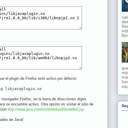
cam
dis
Red
ind
Bina
que
má
mal
 el plugin de Firefox esté activo por defecto:
fun
equ
ig libjavaplugin.so
 navegador Firefox, en la barra de direcciones digita
ava se encuentre activo. Otra opción es visitar el sitio de
Se
ación
http://www.java.com/es/download/installed.jsp
ndades de Java!