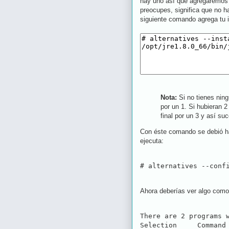
hay uno así que agregaremos 
preocupes, significa que no h
siguiente comando agrega tu i
Nota:
Si no tienes nin
por un 1. Si hubieran 
final por un 3 y así s
Con éste comando se debió ha
ejecuta:
# alternatives --conf
Ahora deberías ver algo como
There are 2 programs w
Selection     Command
