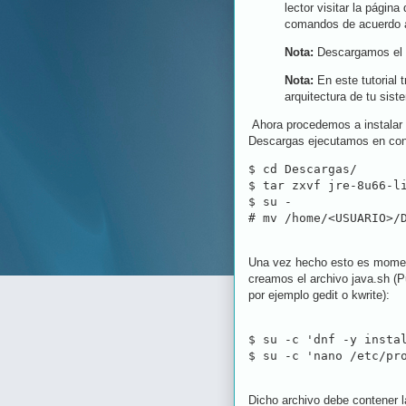
lector visitar la página
comandos de acuerdo a
Nota:
Descargamos el i
Nota:
En este tutorial t
arquitectura de tu si
Ahora procedemos a instalar 
Descargas ejecutamos en conso
$ cd Descargas/

$ tar zxvf jre-8u66-li
$ su -

Una vez hecho esto es moment
creamos el archivo java.sh (P
por ejemplo gedit o kwrite):
$ su -c 'dnf -y instal
$ su -c 'nano /etc/pr
Dicho archivo debe contener l