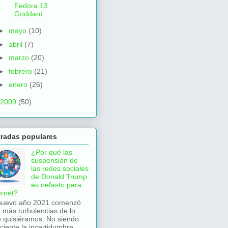
Fedora 13
Goddard
►
mayo
(10)
►
abril
(7)
►
marzo
(20)
►
febrero
(21)
►
enero
(26)
2009
(50)
tradas populares
¿Por qué las
suspensión de
las redes sociales
de Donald Trump
es nefasto para
ernet?
nuevo año 2021 comenzó
 más turbulencias de lo
 quisiéramos. No siendo
iciente la incertidumbre