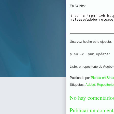
En 64 bits:
Una vez hecho ésto ejecuta:
$ su -c 'yum update'
Listo, el repositorio de Adobe
Publicado por
Piensa en Binar
Etiquetas:
Adobe
,
Repositorio
No hay comentario
Publicar un coment