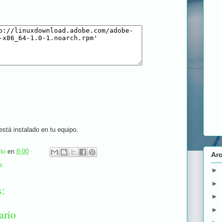
 está instalado en tu equipo.
io
en
8:00
Arc
s
►
►
s:
►
►
ario