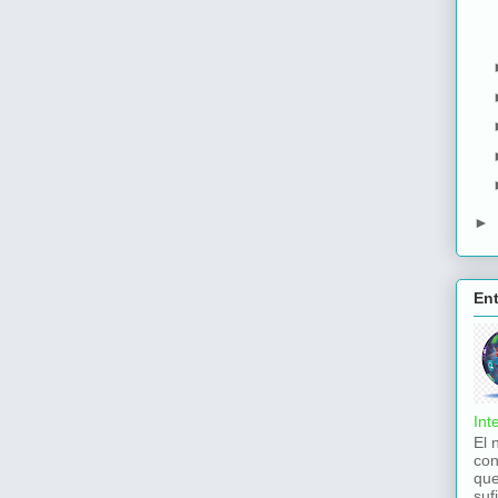
►
En
Int
El 
con
que
suf