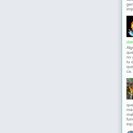
gen
imp
dat
Alg
que
no 
tu 
que
ca..
que
má
mal
fun
equ