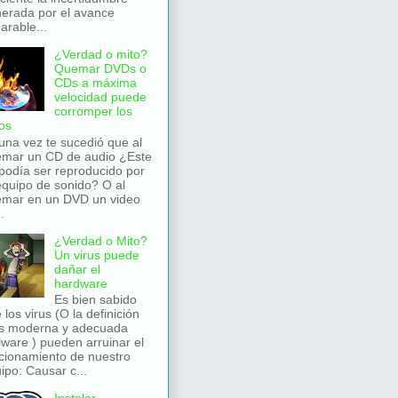
erada por el avance
arable...
¿Verdad o mito?
Quemar DVDs o
CDs a máxima
velocidad puede
corromper los
os
una vez te sucedió que al
mar un CD de audio ¿Este
podía ser reproducido por
equipo de sonido? O al
mar en un DVD un video
.
¿Verdad o Mito?
Un virus puede
dañar el
hardware
Es bien sabido
 los virus (O la definición
s moderna y adecuada
ware ) pueden arruinar el
cionamiento de nuestro
ipo: Causar c...